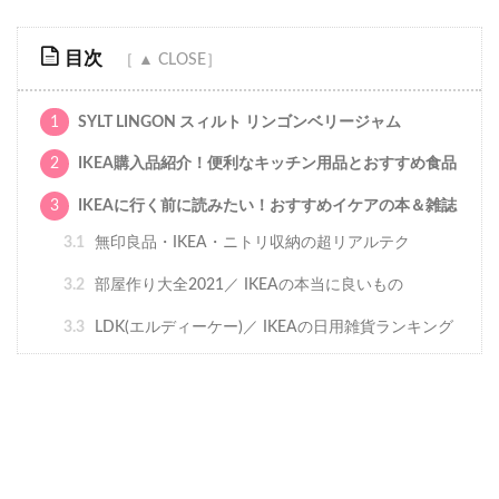
目次
1
SYLT LINGON スィルト リンゴンベリージャム
2
IKEA購入品紹介！便利なキッチン用品とおすすめ食品
3
IKEAに行く前に読みたい！おすすめイケアの本＆雑誌
3.1
無印良品・IKEA・ニトリ収納の超リアルテク
3.2
部屋作り大全2021／ IKEAの本当に良いもの
3.3
LDK(エルディーケー)／ IKEAの日用雑貨ランキング