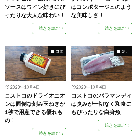
ソースはワイン好きにぴ
はコンポタージュのよう
ったりな大人な味わい！
な美味しさ！
続きを読む
続きを読む
野菜
魚介
2023年10月4日
2023年10月4日
コストコのドライオニオ
コストコのバラマンディ
ンは面倒な刻み玉ねぎが
は臭みが一切なく和食に
1秒で用意できる優れも
もぴったりな白身魚
の！
続きを読む
続きを読む