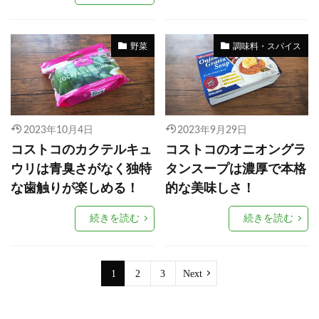
野菜
調味料・スパイス
2023年10月4日
2023年9月29日
コストコのカクテルキュ
コストコのオニオングラ
ウリは青臭さがなく独特
タンスープは濃厚で本格
な歯触りが楽しめる！
的な美味しさ！
続きを読む
続きを読む
1
2
3
Next