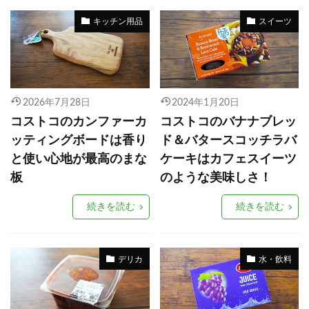
キッチン用品
スイーツ
2026年7月28日
2024年1月20日
コストコのカンファーカ
コストコのバナナブレッ
ッティングボードは香り
ド＆バタースコッチラバ
と使い心地が最高のまな
ケーキはカフェスイーツ
板
のような美味しさ！
続きを読む
続きを読む
デリカ
水・飲料