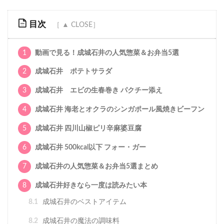
目次
1
動画で見る！成城石井の人気惣菜＆お弁当5選
2
成城石井 ポテトサラダ
3
成城石井 エビの生春巻き パクチー添え
4
成城石井 海老とオクラのシンガポール風焼きビーフン
5
成城石井 四川山椒ピリ辛麻婆豆腐
6
成城石井 500kcal以下 フォー・ガー
7
成城石井の人気惣菜＆お弁当5選まとめ
8
成城石井好きなら一度は読みたい本
8.1
成城石井のベストアイテム
8.2
成城石井の魔法の調味料