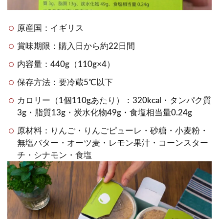
原産国：イギリス
賞味期限：購入日から約22日間
内容量：440g（110g×4）
保存方法：要冷蔵5℃以下
カロリー（1個110gあたり）：320kcal・タンパク質
3g・脂質13g・炭水化物49g・食塩相当量0.24g
原材料：りんご・りんごピューレ・砂糖・小麦粉・
無塩バター・オーツ麦・レモン果汁・コーンスター
チ・シナモン・食塩