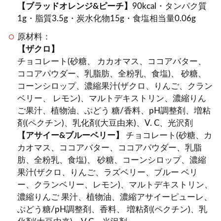
【ブラッドオレンジ&ピーチ】
90kcal・タンパク質
1g・脂質3.5g・炭水化物15g・食塩相当量0.06g
原材料：
【ザクロ】
チョコレート(砂糖、 カカオマス、ココアバター、
ココアパウダー、乳脂肪、全粉乳、食塩)、 砂糖、
コーンシロップ、濃縮果汁(ザクロ、りんご、クラン
ベリー、 レモン)、マルトデキストリン、濃縮りん
ご果汁、植物油、ぶどう 糖/香料、pH調整剤、増粘
剤(ペクチン)、乳化剤(大豆由来)、V. C、光沢剤
【アサイー&ブルーベリー】
チョコレート(砂糖、カ
カオマス、ココアバター、ココアパウダー、乳脂
肪、全粉乳、食塩)、 砂糖、コーンシロップ、濃縮
果汁(ザクロ、りんご、ラズベリー、ブルー ベリ
ー、クランベリー、レモン)、マルトデキストリン、
濃縮りんご 果汁、植物油、濃縮アサイーピューレ、
ぶどう糖/pH調整剤、香料、 増粘剤(ペクチン)、乳