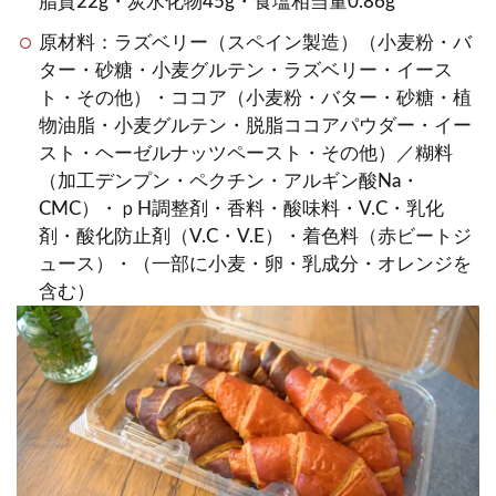
脂質22g・炭水化物45g・食塩相当量0.86g
原材料：ラズベリー（スペイン製造）（小麦粉・バ
ター・砂糖・小麦グルテン・ラズベリー・イース
ト・その他）・ココア（小麦粉・バター・砂糖・植
物油脂・小麦グルテン・脱脂ココアパウダー・イー
スト・ヘーゼルナッツペースト・その他）／糊料
（加工デンプン・ペクチン・アルギン酸Na・
CMC）・ｐH調整剤・香料・酸味料・V.C・乳化
剤・酸化防止剤（V.C・V.E）・着色料（赤ビートジ
ュース）・（一部に小麦・卵・乳成分・オレンジを
含む）