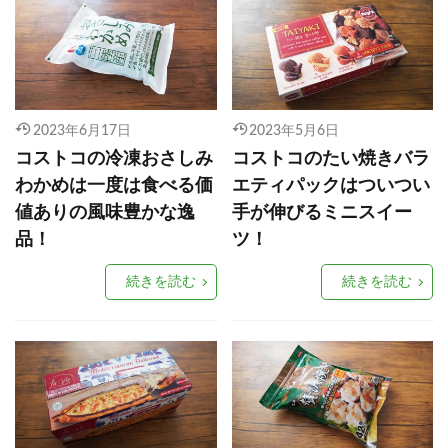
2023年6月17日
2023年5月6日
コストコの冷凍おさしみ
コストコのたい焼きバラ
わかめは一度は食べる価
エティパックはついつい
値ありの風味豊かな逸
手が伸びるミニスイー
品！
ツ！
続きを読む
続きを読む