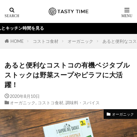
Y
HOME
コストコ食材
オーガニック
あると便利なコス
あると便利なコストコの有機ベジタブル
ストックは野菜スープやピラフに大活
躍！
2020年8月10日
オーガニック
,
コストコ食材
,
調味料・スパイス
オーガニック