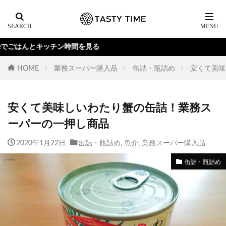
チン時間を見る
HOME
業務スーパー購入品
缶詰・瓶詰め
安くて美味
安くて美味しいわたり蟹の缶詰！業務ス
ーパーの一押し商品
2020年1月22日
缶詰・瓶詰め
,
魚介
,
業務スーパー購入品
缶詰・瓶詰め