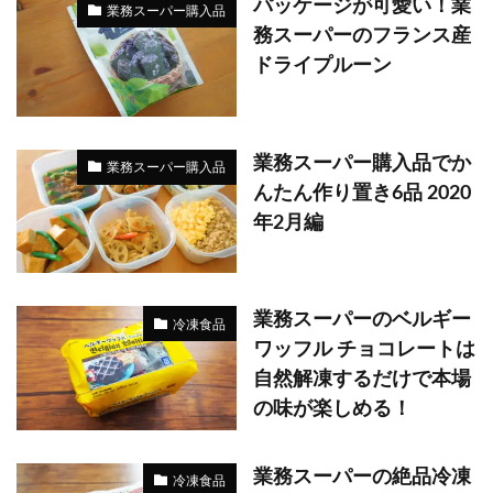
パッケージが可愛い！業
業務スーパー購入品
務スーパーのフランス産
ドライプルーン
業務スーパー購入品でか
業務スーパー購入品
んたん作り置き6品 2020
年2月編
業務スーパーのベルギー
冷凍食品
ワッフル チョコレートは
自然解凍するだけで本場
の味が楽しめる！
業務スーパーの絶品冷凍
冷凍食品