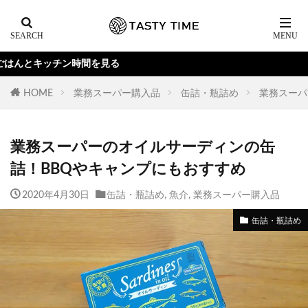
を見る
HOME
業務スーパー購入品
缶詰・瓶詰め
業務スーパ
業務スーパーのオイルサーディンの缶
詰！BBQやキャンプにもおすすめ
2020年4月30日
缶詰・瓶詰め
,
魚介
,
業務スーパー購入品
缶詰・瓶詰め