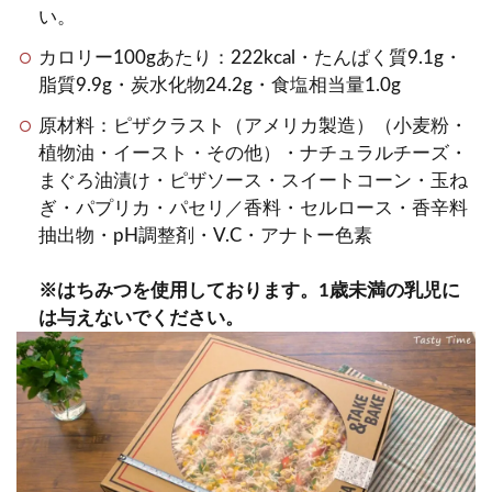
い。
カロリー100gあたり：222kcal・たんぱく質9.1g・
脂質9.9g・炭水化物24.2g・食塩相当量1.0g
原材料：ピザクラスト（アメリカ製造）（小麦粉・
植物油・イースト・その他）・ナチュラルチーズ・
まぐろ油漬け・ピザソース・スイートコーン・玉ね
ぎ・パプリカ・パセリ／香料・セルロース・香辛料
抽出物・pH調整剤・V.C・アナトー色素
※はちみつを使用しております。1歳未満の乳児に
は与えないでください。