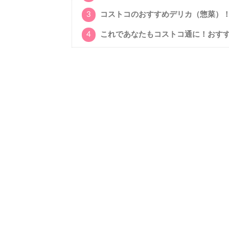
3
コストコのおすすめデリカ（惣菜）
4
これであなたもコストコ通に！おす