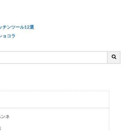
チンツール12選
ショコラ
ペンネ
法