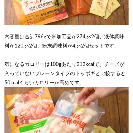
内容量は合計796gで米加工品が274g×2個、液体調味
料が120g×2個、粉末調味料が4g×2個セットです。
気になるカロリーは100gあたり212kcalで、チーズが
入っていないプレーンタイプのトッポギと比較すると
50kcalくらいカロリーが高めです。