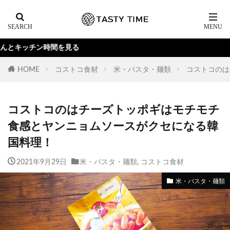
Y
HOME
コストコ食材
米・パスタ・麺類
コストコのは
コストコのはチーズトッポギはモチモチ
食感とヤンニョムソースがクセになる韓
国料理！
2021年9月29日
米・パスタ・麺類
,
コストコ食材
米・パスタ・麺類