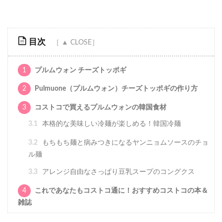
目次
1
プルムウォン チーズトッポギ
2
Pulmuone（プルムウォン）チーズトッポギの作り方
3
コストコで買えるプルムウォンの韓国食材
3.1
本格的な美味しい冷麺が楽しめる！韓国冷麺
3.2
もちもち麺と病みつきになるヤンニョムソースのチョ
ル麺
3.3
アレンジ自由なさっぱり豆乳スープのコングクス
4
これであなたもコストコ通に！おすすめコストコの本＆
雑誌