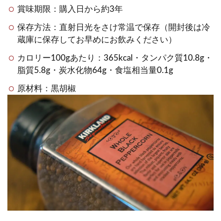
賞味期限：購入日から約3年
保存方法：直射日光をさけ常温で保存（開封後は冷
蔵庫に保存してお早めにお飲みください）
カロリー100gあたり：365kcal・タンパク質10.8g・
脂質5.8g・炭水化物64g・食塩相当量0.1g
原材料：黒胡椒