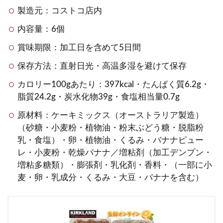
製造元：コストコ店内
内容量：6個
賞味期限：加工日を含めて5日間
保存方法：直射日光・高温多湿を避けて保存
カロリー100gあたり：397kcal・たんぱく質6.2g・
脂質24.2g・炭水化物39g・食塩相当量0.7g
原材料：ケーキミックス（オーストラリア製造）
（砂糖・小麦粉・植物油・粉末ぶどう糖・脱脂粉
乳・食塩）・卵・植物油・くるみ・バナナピュー
レ・小麦粉・乾燥バナナ／増粘剤（加工デンプン・
増粘多糖類）・膨張剤・乳化剤・香料・（一部に小
麦・卵・乳成分・くるみ・大豆・バナナを含む）