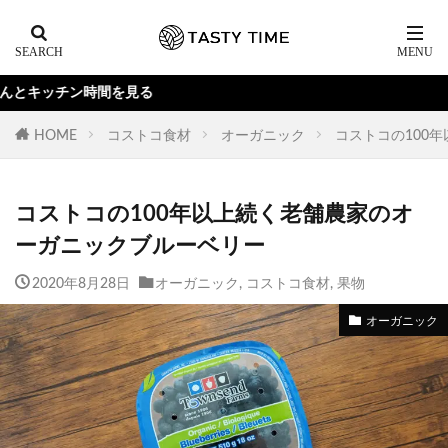
る
HOME
コストコ食材
オーガニック
コストコの100
コストコの100年以上続く老舗農家のオ
ーガニックブルーベリー
2020年8月28日
オーガニック
,
コストコ食材
,
果物
オーガニック