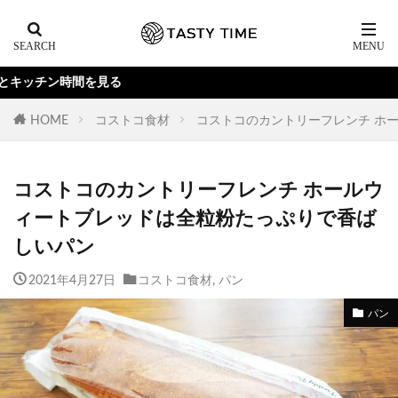
Yo
HOME
コストコ食材
コストコのカントリーフレンチ ホ
コストコのカントリーフレンチ ホールウ
ィートブレッドは全粒粉たっぷりで香ば
しいパン
2021年4月27日
コストコ食材
,
パン
パン