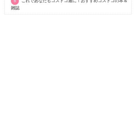
6
これであなたもコストコ通に！おすすめコストコの本＆
雑誌