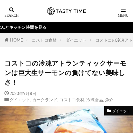
Yo
HOME
コストコ食材
ダイエット
コストコの冷凍アト
コストコの冷凍アトランティックサーモ
ンは巨大生サーモンの負けてない美味し
さ！
2020年9月8日
ダイエット
,
カークランド
,
コストコ食材
,
冷凍食品
,
魚介
ダイエット