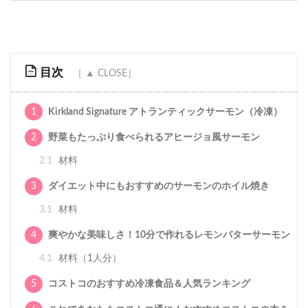
目次
1
Kirkland Signature アトランティックサーモン（冷凍）
2
野菜もたっぷり食べられるアヒージョ風サーモン
2.1
材料
3
ダイエット中にもおすすめのサーモンのホイル焼き
3.1
材料
4
爽やかな美味しさ！10分で作れるレモンバターサーモン
4.1
材料（1人分）
5
コストコのおすすめ冷凍食品＆人気ランキング