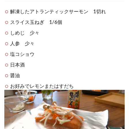
解凍したアトランティックサーモン 1切れ
スライス玉ねぎ 1/6個
しめじ 少々
人参 少々
塩コショウ
日本酒
醤油
お好みでレモンまたはすだち