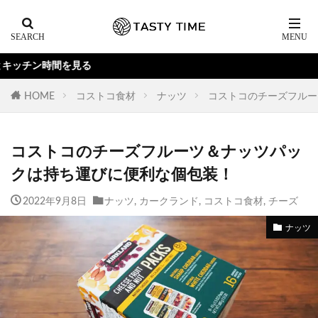
Y
HOME
コストコ食材
ナッツ
コストコのチーズフルー
コストコのチーズフルーツ＆ナッツパッ
クは持ち運びに便利な個包装！
2022年9月8日
ナッツ
,
カークランド
,
コストコ食材
,
チーズ
ナッツ