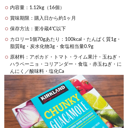
内容量：1.12kg（16個）
賞味期限：購入日から約1ヶ月
保存方法：要冷蔵4℃以下
カロリー1個70gあたり：100kcal・たんぱく質1g・
脂質8g・炭水化物3g・食塩相当量0.9g
原材料：アボカド・トマト・ライム果汁・玉ねぎ・
ハラペーニョ・コリアンダー・食塩・赤玉ねぎ・に
んにく／酸味料・塩化Ca