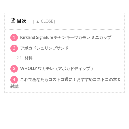
目次
1
Kirkland Signature チャンキーワカモレ ミニカップ
2
アボカドシュリンプサンド
2.1
材料
3
WHOLLY ワカモレ（アボカドディップ ）
4
これであなたもコストコ通に！おすすめコストコの本＆
雑誌