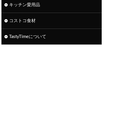
キッチン愛用品
コストコ食材
TastyTimeについて