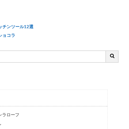
チンツール12選
ショコラ
レラローフ
グ