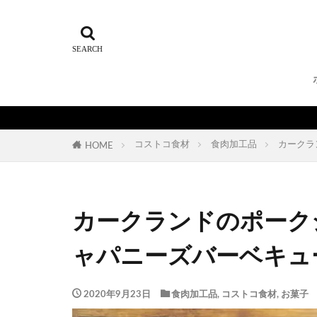
コストコ食材
食肉加工品
カークラ
HOME
カークランドのポーク
ャパニーズバーベキュ
2020年9月23日
食肉加工品
,
コストコ食材
,
お菓子