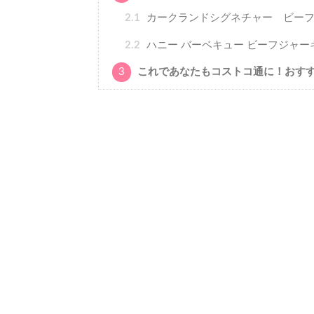
2.1
カークランドシグネチャー ビー
2.2
ハニー バーベキュー ビーフジャー
3
これであなたもコストコ通に！おす