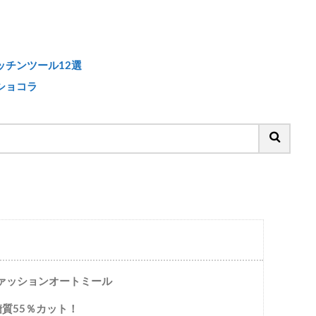
チンツール12選
ショコラ
ファッションオートミール
質55％カット！