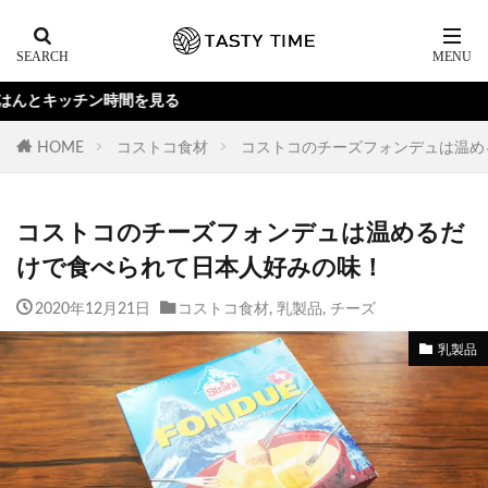
見る
HOME
コストコ食材
コストコのチーズフォンデュは温め
コストコのチーズフォンデュは温めるだ
けで食べられて日本人好みの味！
2020年12月21日
コストコ食材
,
乳製品
,
チーズ
乳製品