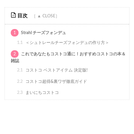
目次
1
Strahl チーズフォンデュ
1.1
＜シュトレールチーズフォンデュの作り方＞
2
これであなたもコストコ通に！おすすめコストコの本＆
雑誌
2.1
コストコ ベストアイテム 決定版!
2.2
コストコ超得&裏ワザ徹底ガイド
2.3
まいにちコストコ