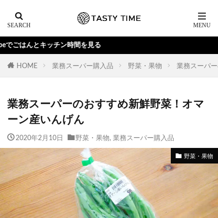
はんとキッチン時間を見る
HOME
業務スーパー購入品
野菜・果物
業務スーパー
業務スーパーのおすすめ新鮮野菜！オマ
ーン産いんげん
2020年2月10日
野菜・果物
,
業務スーパー購入品
野菜・果物