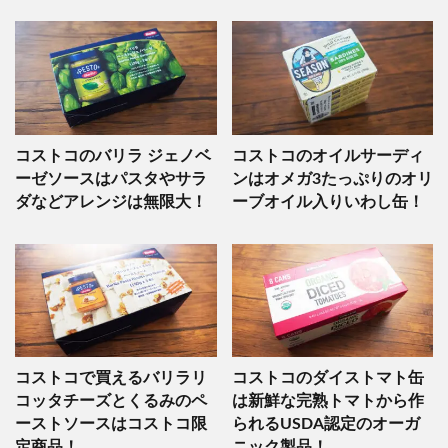
コストコのバリラ ジェノベ
コストコのオイルサーディ
ーゼソースはパスタやサラ
ンはオメガ3たっぷりのオリ
ダなどアレンジは無限大！
ーブオイル入りいわし缶！
コストコで買えるバリラリ
コストコのダイストマト缶
コッタチーズとくるみのペ
は新鮮な完熟トマトから作
ーストソースはコストコ限
られるUSDA認定のオーガ
定商品！
ニック製品！