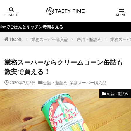
はんとキッチン時間を見る
HOME
業務スーパー購入品
缶詰・瓶詰め
業務スーパ
業務スーパーならクリームコーン缶詰も
激安で買える！
2020年3月3日
缶詰・瓶詰め
,
業務スーパー購入品
缶詰・瓶詰め