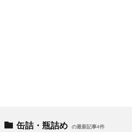
缶詰・瓶詰め
の最新記事4件