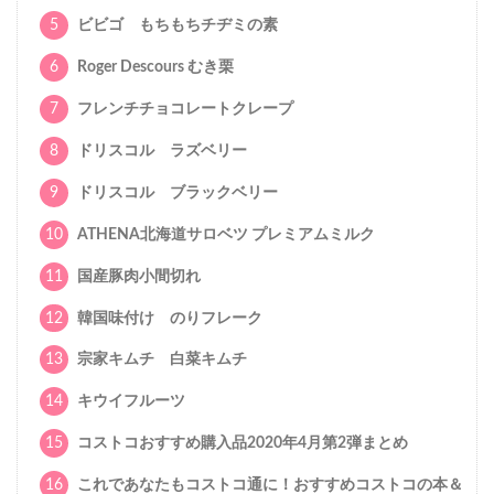
5
ビビゴ もちもちチヂミの素
6
Roger Descours むき栗
7
フレンチチョコレートクレープ
8
ドリスコル ラズベリー
9
ドリスコル ブラックベリー
10
ATHENA北海道サロベツ プレミアムミルク
11
国産豚肉小間切れ
12
韓国味付け のりフレーク
13
宗家キムチ 白菜キムチ
14
キウイフルーツ
15
コストコおすすめ購入品2020年4月第2弾まとめ
16
これであなたもコストコ通に！おすすめコストコの本＆