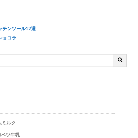
チンツール12選
ショコラ
ムミルク
ロベツ牛乳