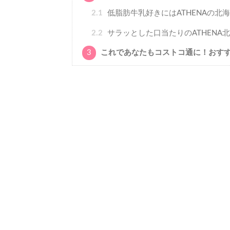
2.1
低脂肪牛乳好きにはATHENAの北
2.2
サラッとした口当たりのATHENA
3
これであなたもコストコ通に！おす