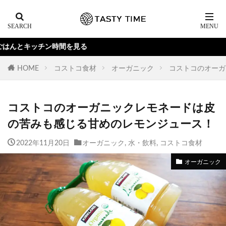
間を見る
HOME
コストコ食材
オーガニック
コストコのオーガ
コストコのオーガニックレモネードは皮
の苦みも感じる甘めのレモンジュース！
2022年11月20日
オーガニック
,
水・飲料
,
コストコ食材
オーガニック