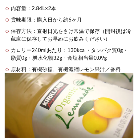
内容量：2.84L×2本
賞味期限：購入日から約6ヶ月
保存方法：直射日光をさけ常温で保存（開封後は冷
蔵庫に保存してお早めにお飲みください）
カロリー240mlあたり：130kcal・タンパク質0g・
脂質0g・炭水化物32g・食塩相当量0.09g
原材料：有機砂糖、有機濃縮レモン果汁／香料