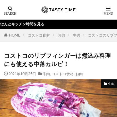
HOME
コストコ食材
お肉
牛肉
コストコのリブ
コストコのリブフィンガーは煮込み料理
にも使える中落カルビ！
2021年10月25日
牛肉
,
コストコ食材
,
お肉
牛肉