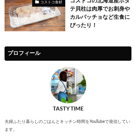
コストコの北海道産ホタ
コストコ食材
テ貝柱は肉厚でお刺身や
カルパッチョなど生食に
ぴったり！
プロフィール
TASTY TIME
夫婦ふたり暮らしのごはんとキッチン時間をYouTubeで発信してい
ます。