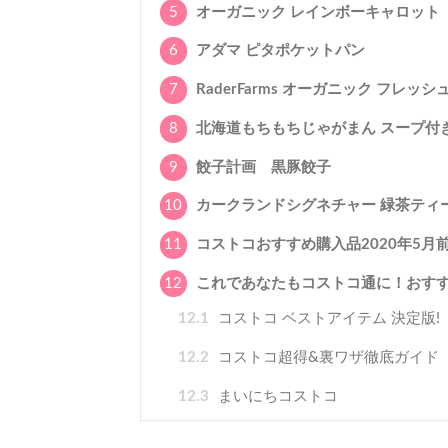
5
オーガニック レインボーキャロット
6
アダマ ピタポケットパン
7
RaderFarms オーガニック フレ
8
北海道もちもちじゃがまん スープ付
9
餃子計画 黒豚餃子
10
カークランドシグネチャー 緑茶ティ
11
コストコおすすめ購入品2020年5月
12
これであなたもコストコ通に！おす
12.1
コストコ ベストアイテム 決定版!
12.2
コストコ超得&裏ワザ徹底ガイド
12.3
まいにちコストコ