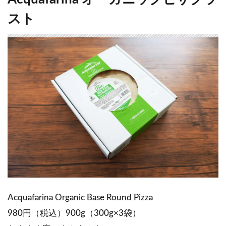
スト
Acquafarina Organic Base Round Pizza
980円（税込）900g（300g×3袋）