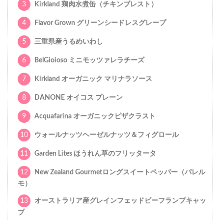
3
Kirkland 鶏肉水煮缶（チキンブレスト）
4
Flavor Grown グリーンシードレスグレープ
5
三重県産うるめいわし
6
BelGioioso ミニモッツァレラチーズ
7
Kirkland オーガニック マリナラソース
8
DANONE オイコス プレーン
9
Acquafarina オーガニックピザクラスト
10
ウォールナッツヘーゼルナッツ＆フィグロール
11
Garden Lites ほうれん草のフリッタータ
12
New Zealand Gourmetロングスイートペッパー（パレル
モ）
13
オーストラリア産グレインフェッドビーフランプキャッ
プ