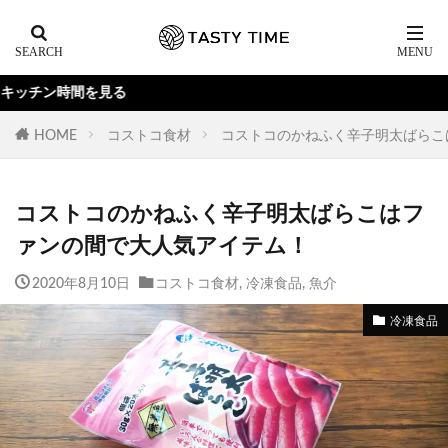
YouTu
HOME
コストコ食材
コストコのかねふく辛子明太ばらこ
コストコのかねふく辛子明太ばらこはフ
ァンの間で大人気アイテム！
2020年8月10日
コストコ食材
,
冷凍食品
,
魚介
冷凍食品