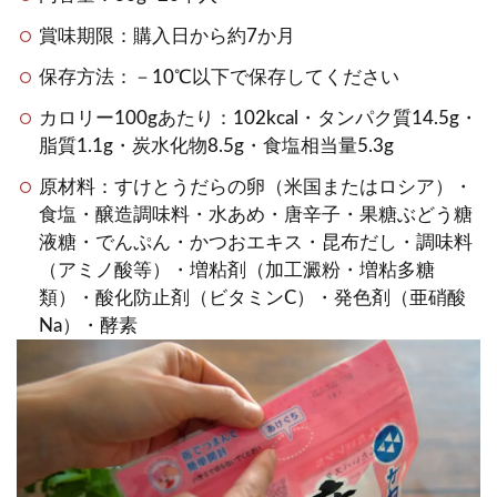
賞味期限：購入日から約7か月
保存方法：－10℃以下で保存してください
カロリー100gあたり：102kcal・タンパク質14.5g・
脂質1.1g・炭水化物8.5g・食塩相当量5.3g
原材料：すけとうだらの卵（米国またはロシア）・
食塩・醸造調味料・水あめ・唐辛子・果糖ぶどう糖
液糖・でんぷん・かつおエキス・昆布だし・調味料
（アミノ酸等）・増粘剤（加工澱粉・増粘多糖
類）・酸化防止剤（ビタミンC）・発色剤（亜硝酸
Na）・酵素