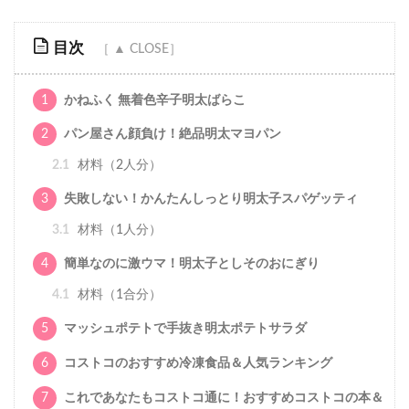
目次
1
かねふく 無着色辛子明太ばらこ
2
パン屋さん顔負け！絶品明太マヨパン
2.1
材料（2人分）
3
失敗しない！かんたんしっとり明太子スパゲッティ
3.1
材料（1人分）
4
簡単なのに激ウマ！明太子としそのおにぎり
4.1
材料（1合分）
5
マッシュポテトで手抜き明太ポテトサラダ
6
コストコのおすすめ冷凍食品＆人気ランキング
7
これであなたもコストコ通に！おすすめコストコの本＆