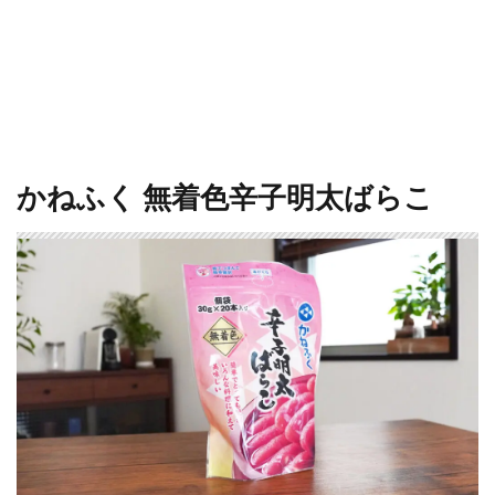
かねふく 無着色辛子明太ばらこ