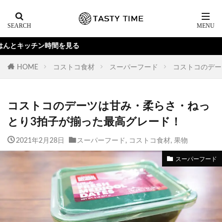
YouT
HOME
コストコ食材
スーパーフード
コストコのデー
コストコのデーツは甘み・柔らさ・ねっ
とり3拍子が揃った最高グレード！
2021年2月28日
スーパーフード
,
コストコ食材
,
果物
スーパーフード