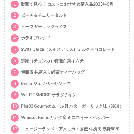
1
動画で見る！ コストコおすすめ購入品2023年6月
2
ピーチ＆チェリータルト
3
ビーフガーリックライス
4
ホテルブレッド
5
Swiss Delice（スイスデリス）ミルクチョコレート
6
宗家（チョンカ）特選白菜キムチ
7
伊藤園 抹茶入り緑茶ティーバッグ
8
Barilla ジェノベーゼソース
9
WHITE SMOKE サラダチキン
10
Pier33 Gourmet ムール貝 バターガーリック味（冷凍）
11
Windset Farms カナダ産 ミニスイートペッパー
12
ニュージーランド・アメリカ・国産 牛挽肉 赤身88％