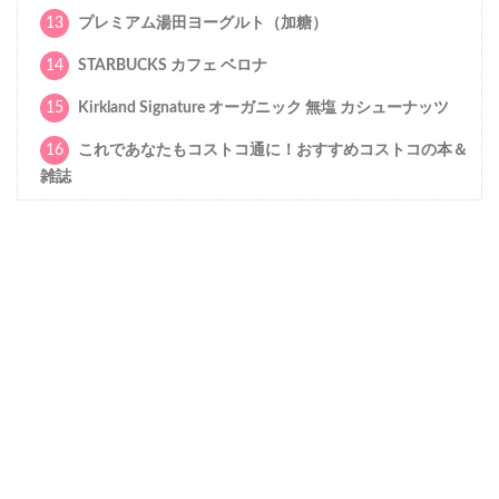
13
プレミアム湯田ヨーグルト（加糖）
14
STARBUCKS カフェ ベロナ
15
Kirkland Signature オーガニック 無塩 カシューナッツ
16
これであなたもコストコ通に！おすすめコストコの本＆
雑誌